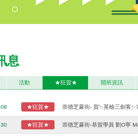
訊息
活動
★狂賀★
開班資訊
-08
★狂賀★
崇德芝蔴街- 賀✨英檢三劍客✨7
-30
★狂賀★
崇德芝蔴街-恭賀學員 劉O寧 