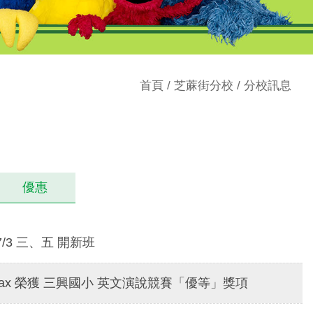
首頁
/
芝蔴街分校
/ 分校訊息
優惠
/3 三、五 開新班
Max 榮獲 三興國小 英文演說競賽「優等」獎項