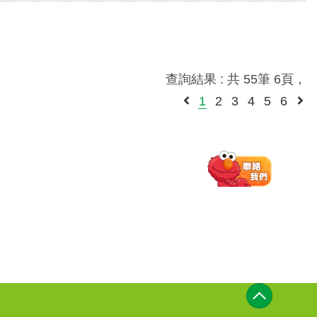
查詢結果 : 共 55筆 6頁，
1
2
3
4
5
6