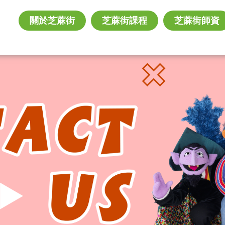
關於芝蔴街
芝蔴街課程
芝蔴街師資