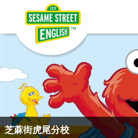
芝蔴街虎尾分校