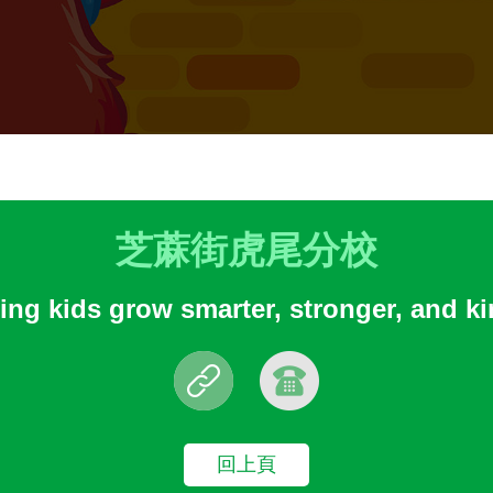
芝蔴街虎尾分校
ng kids grow smarter, stronger, and k