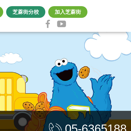
芝蔴街分校
加入芝蔴街
05-6365188