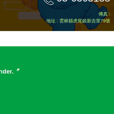
傳真 :
地址 : 雲林縣虎尾鎮新吉里79號
inder.〞