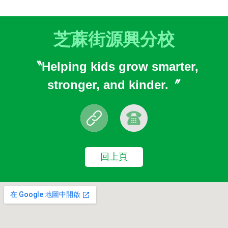
芝蔴街源興分校
〝Helping kids grow smarter,
stronger, and kinder.〞