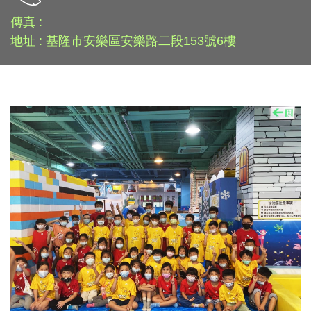
傳真 :
地址 : 基隆市安樂區安樂路二段153號6樓