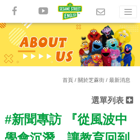
首頁
/ 關於芝蔴街 /
最新消息
選單列表
#新聞專訪 『從風波中
學會沉潛，讓教育回到