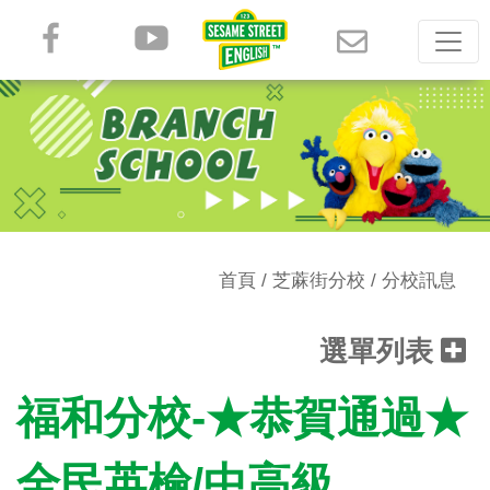
首頁
/
芝蔴街分校
/
分校訊息
選單列表
福和分校-★恭賀通過★
全民英檢/中高級