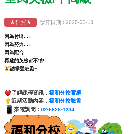
★狂賀★
發佈日期 : 2025-08-18
因為付出….
因為努力….
因為配合….
再難的英檢都不怕!!
請掌聲鼓勵~
了解課程資訊：
福和分校官網
近期活動內容：
福和分校臉書
來電詢問：
02-8928-1234